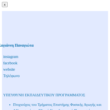
x
Φωτογραφίες
Δραστηριότητες ⌄
Σαγιάννη Παναγιώτα
instagram
Προπονητές
facebook
website
Κράτηση
Τηλέφωνο
Μήνυμα
ΥΠΕΥΘΥΝΗ ΕΚΠΑΙΔΕΥΤΙΚΟΥ ΠΡΟΓΡΑΜΜΑΤΟΣ ​
Πτυχιούχος του Τμήματος Επιστήμης Φυσικής​ Αγωγής και
Κάλεσέ μας!